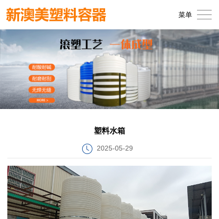
首
菜单
页
关
于
产
我
品
厂
们
中
区
新
心
展
闻
联
塑料水箱
示
中
系
2025-05-29
心
我
们